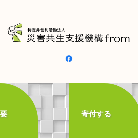
要
寄付する