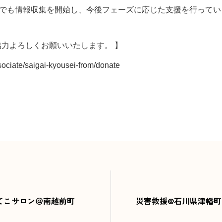
omでも情報収集を開始し、今後フェーズに応じた支援を行って
協力よろしくお願いいたします。 】
ssociate/saigai-kyousei-from/donate
てこサロン＠南越前町
災害救援@石川県津幡町