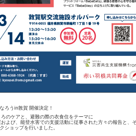
なろうin敦賀 開催決定！
こころのケアと、避難の際の衣食住をテーマに
地震および、能登水害での支援活動に従事された方々の報告と、
クショップを行いました。