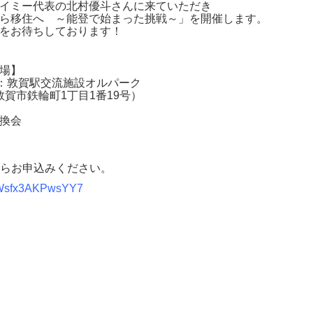
イミー代表の北村優斗
さんに来ていただき
ら移住へ ～能登で始まった挑戦～」を開催します。
をお待ちしております！
場】
場：敦賀駅交流施設オルパーク
井県敦賀市鉄輪町1丁目1番19号）
交換会
からお申込みください。
c7Wsfx3AKPwsYY7