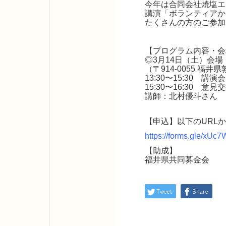
今年は合同会社焼塩エ
講演「ボランティアか
たくさんの方のご参加
【プログラム内容・会
◎3月14日（土）会
（〒914-0055 福
13:30〜15:30 講演会
15:30〜16:30 意見
講師：北村優斗
さん
【申込】以下のURL
https://forms.gle/xU
【助成】
福井県共同募金会
Tweet
Share