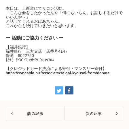
本日は、上新道にてサロン活動。
「こんな会をしたかったんや！何にもいらん。お話しするだけで
いいんや～」
と話してくれるおばあちゃん。
これからも続けていきたいと思います。
ー 活動にご協力ください ー
【福井銀行】
福井銀行 三方支店（店番号414）
普通 6022720
ﾄｸﾋ）ｻｲｶﾞｲｷｮｳｾｲｼｴﾝｷｺｳﾌﾛﾑ
【クレジットカード決済による寄付・マンスリー寄付】
https://syncable.biz/associate/saigai-kyousei-from/donate
前の記事
次の記事