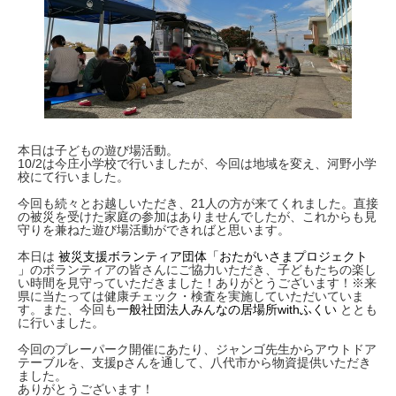
本日は子どもの遊び場活動。
10/2は今庄小学校で行いましたが、今回は地域を変え、河野小学
校にて行いました。
今回も続々とお越しいただき、21人の方が来てくれました。直接
の被災を受けた家庭の参加はありませんでしたが、これからも見
守りを兼ねた遊び場活動ができればと思います。
本日は
被災支援ボランティア団体「おたがいさまプロジェクト
」
のボランティアの皆さんにご協力いただき、子どもたちの楽し
い時間を見守っていただきました！ありがとうございます！※来
県に当たっては健康チェック・検査を実施していただいていま
す。また、今回も
一般社団法人みんなの居場所withふくい
ととも
に行いました。
今回のプレーパーク開催にあたり、ジャンゴ先生からアウトドア
テーブルを、支援pさんを通して、八代市から物資提供いただき
ました。
ありがとうございます！