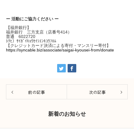
ー 活動にご協力ください ー
【福井銀行】
福井銀行 三方支店（店番号414）
普通 6022720
ﾄｸﾋ）ｻｲｶﾞｲｷｮｳｾｲｼｴﾝｷｺｳﾌﾛﾑ
【クレジットカード決済による寄付・マンスリー寄付】
https://syncable.biz/associate/saigai-kyousei-from/donate
前の記事
次の記事
新着のお知らせ